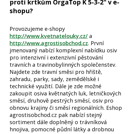
proti krtkům OrgaTop K 5-3-2" v e-
shopu?
Provozujeme e-shopy
http://www.kvetnatelouky.cz/
a
http://www.agrostisobchod.cz
. První
jmenovaný nabízí komplexní nabídku osiv
pro intenzivní i extenzivní pěstování
travních a travinobylinných společenstev.
Najdete zde travní směsi pro hřiště,
zahradu, parky, sady, zemědělské i
technické využití. Dále je zde možné
zakoupit osiva květnatých luk, letničkových
směsí, druhově pestrých směsí, osiv pro
obnovu krajiny či směsí regionálních. Eshop
agrostisobchod.cz pak nabízí stejný
sortiment dále doplněný o trávníková
hnojiva, pomocné půdní látky a drobnou